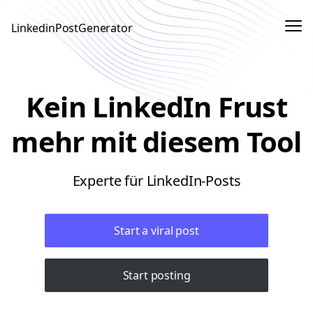
Me
LinkedinPostGenerator
Sign In
Kein LinkedIn Frust
Sign up
mehr mit diesem Tool
Experte für LinkedIn-Posts
Start a viral post
Start posting